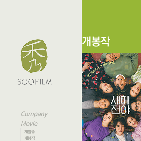
Company
Movie
개발중
개봉작